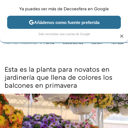
Ya puedes ver más de Decoesfera en Google
MENÚ
NUEVO
Añádenos como fuente preferida
JARDÍN Y TERRAZA
SALÓN
DORMITORIO
COCINA
Solo necesitas una cuenta de Google
×
HOY SE HABLA DE
Planta
Cucarachas
Jardín
Terraza
Esta es la planta para novatos en
jardinería que llena de colores los
balcones en primavera