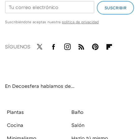
SUSCRIBIR
Suscribiéndote aceptas nuestra
política de privacidad
SÍGUENOS
Twit
Fac
Inst
RSS
Pint
Flip
ter
ebo
agr
eres
boa
ok
am
t
rd
En Decoesfera hablamos de...
Plantas
Baño
Cocina
Salón
Minimalismo
Hazlo tú mismo