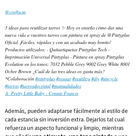
@craftscm
3 ideas para reutilizar tarros ✨ Hoy os enseño cómo dar una
nueva vida a vuestros tarros con pintura en spray de @Pintyplus
Oficial ¡Fáciles, rápidas y con un acabado muy bonito!
Productos utilizados: - Quitaetiquetas Pintyplus Tech -
Imprimación Universal Pintyplus - Pintura en spray Pintyplus
Evolution en los tonos: 7032 Pebble Grey 9002 Grey White 8001
Ochre Brown ¿Cuál de las tres ideas os gusta más?
*Colaboración
#pintyplus
#reusar
#reutiliza
#diy
#upcycle
#tarros
#tarrosdecristal
#manualidades
♬ Pretty Little Baby - Connie Francis
Además, pueden adaptarse fácilmente al estilo de
cada estancia sin inversión extra. Dejarlos tal cual
refuerza un aspecto funcional y limpio, mientras