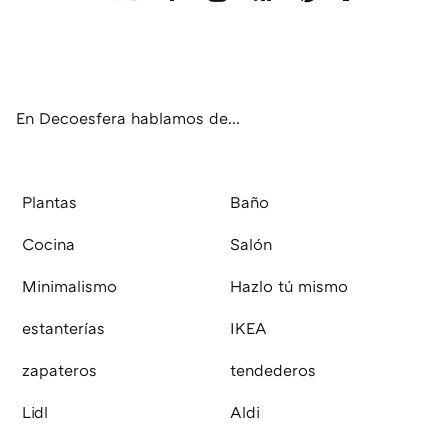
Twit
Fac
Inst
RSS
Pint
Flip
ter
ebo
agr
eres
boa
ok
am
t
rd
En Decoesfera hablamos de...
Plantas
Baño
Cocina
Salón
Minimalismo
Hazlo tú mismo
estanterías
IKEA
zapateros
tendederos
Lidl
Aldi