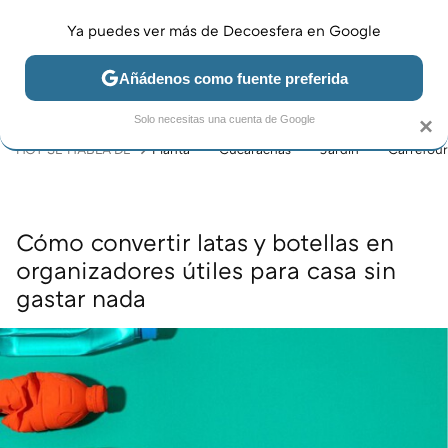
Ya puedes ver más de Decoesfera en Google
MENÚ
NUEVO
Añádenos como fuente preferida
JARDÍN Y TERRAZA
SALÓN
DORMITORIO
COCINA
Solo necesitas una cuenta de Google
×
HOY SE HABLA DE
Planta
Cucarachas
Jardín
Carrefour
Cómo convertir latas y botellas en
organizadores útiles para casa sin
gastar nada