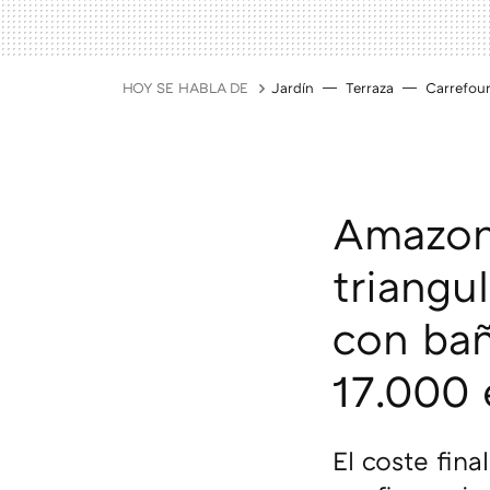
HOY SE HABLA DE
Jardín
Terraza
Carrefou
Amazon 
triangu
con bañ
17.000 
El coste fin