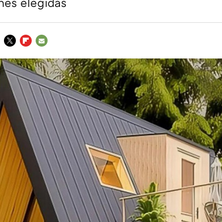
nes elegidas
TWITTER
FLIPBOARD
E-
MAIL