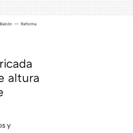
Balcón
Reforma
ricada
e altura
e
os y