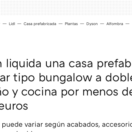
r
Lidl
Casa prefabricada
Plantas
Dyson
Alfombra
liquida una casa prefab
lar tipo bungalow a dobl
o y cocina por menos d
euros
al puede variar según acabados, accesori