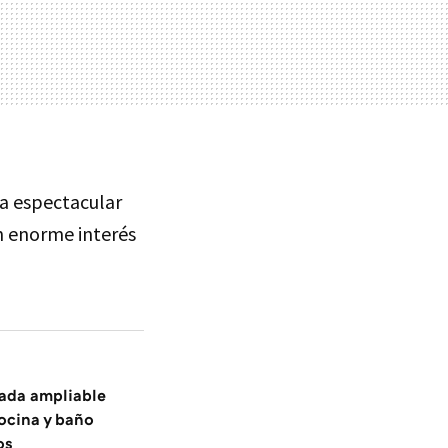
na espectacular
n enorme interés
cada ampliable
ocina y baño
os