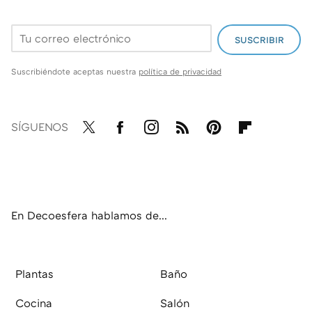
SUSCRIBIR
Suscribiéndote aceptas nuestra
política de privacidad
SÍGUENOS
Twit
Fac
Inst
RSS
Pint
Flip
ter
ebo
agr
eres
boa
ok
am
t
rd
En Decoesfera hablamos de...
Plantas
Baño
Cocina
Salón