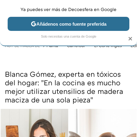
Ya puedes ver más de Decoesfera en Google
MENÚ
NUEVO
Añádenos como fuente preferida
JARDÍN Y TERRAZA
SALÓN
DORMITORIO
COCINA
Solo necesitas una cuenta de Google
×
HOY SE HABLA DE
Planta
Carrefour
El Corte Inglés
Lidl
Blanca Gómez, experta en tóxicos
del hogar: "En la cocina es mucho
mejor utilizar utensilios de madera
maciza de una sola pieza"