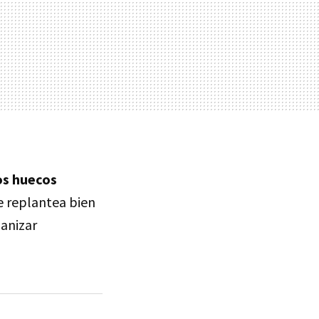
os huecos
se replantea bien
ganizar