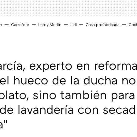
ín
Carrefour
Leroy Merlin
Lidl
Casa prefabricada
Coc
arcía, experto en reforma
a el hueco de la ducha no
 plato, sino también par
 de lavandería con secad
a"