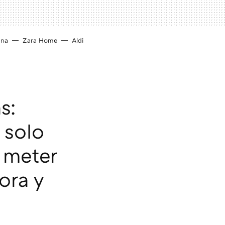
ina
Zara Home
Aldi
s:
 solo
a meter
ora y