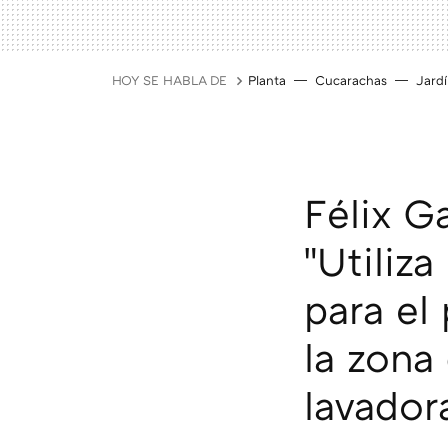
HOY SE HABLA DE
Planta
Cucarachas
Jard
Félix G
"Utiliz
para el
la zona
lavador