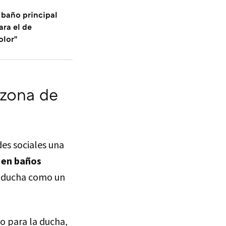
l baño principal
ra el de
olor"
 zona de
es sociales una
 en baños
e ducha como un
lo para la ducha,