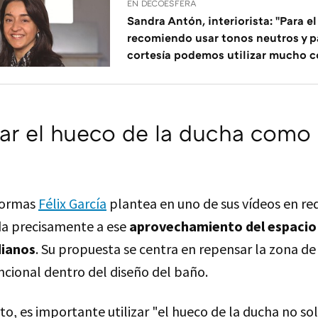
EN DECOESFERA
Sandra Antón, interiorista: "Para e
recomiendo usar tonos neutros y pa
cortesía podemos utilizar mucho c
ar el hueco de la ducha como
formas
Félix García
plantea en uno de sus vídeos en red
da precisamente a ese
aprovechamiento del espacio
ianos
. Su propuesta se centra en repensar la zona d
cional dentro del diseño del baño.
o, es importante utilizar "el hueco de la ducha no so