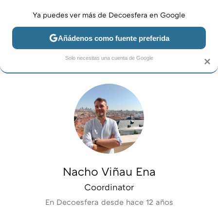
Ya puedes ver más de Decoesfera en Google
MENÚ
NUEVO
Añádenos como fuente preferida
JARDÍN Y TERRAZA
SALÓN
DORMITORIO
COCINA
Solo necesitas una cuenta de Google
×
Nacho Viñau Ena
Coordinator
En Decoesfera desde
hace 12 años