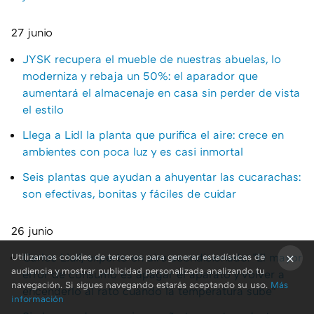
27 junio
JYSK recupera el mueble de nuestras abuelas, lo
moderniza y rebaja un 50%: el aparador que
aumentará el almacenaje en casa sin perder de vista
el estilo
Llega a Lidl la planta que purifica el aire: crece en
ambientes con poca luz y es casi inmortal
Seis plantas que ayudan a ahuyentar las cucarachas:
son efectivas, bonitas y fáciles de cuidar
26 junio
Carlos Llull, experto en aire acondicionado: "El mayor
Utilizamos cookies de terceros para generar estadísticas de
audiencia y mostrar publicidad personalizada analizando tu
error de consumo es apagar el aparato y volver a
×
navegación. Si sigues navegando estarás aceptando su uso.
Más
encenderlo al rato cuando la temperatura sube"
información