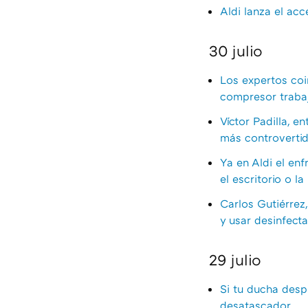
Aldi lanza el ac
30 julio
Los expertos coi
compresor traba
Víctor Padilla, e
más controvertid
Ya en Aldi el enf
el escritorio o l
Carlos Gutiérrez,
y usar desinfecta
29 julio
Si tu ducha desp
desatascador