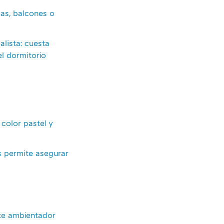
zas, balcones o
alista: cuesta
l dormitorio
 color pastel y
os permite asegurar
ste ambientador