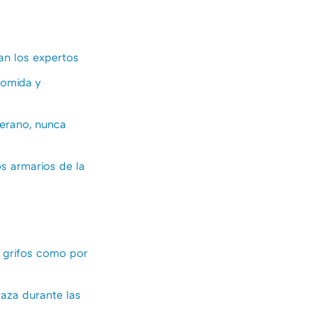
an los expertos
comida y
verano, nunca
s armarios de la
os grifos como por
raza durante las