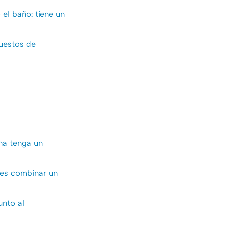
 el baño: tiene un
puestos de
ha tenga un
r es combinar un
unto al