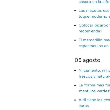
casero en la alfo
Las macetas esca
toque moderno a 
Colocar bicarbon
recomienda?
El mercadillo med
espectáculos en
05 agosto
Ni cemento, ni h
frescos y natural
La forma más func
'mantillos verde
Aldi tiene las c
euros