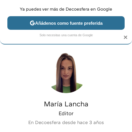
Ya puedes ver más de Decoesfera en Google
MENÚ
NUEVO
Añádenos como fuente preferida
JARDÍN Y TERRAZA
SALÓN
DORMITORIO
COCINA
Solo necesitas una cuenta de Google
×
María Lancha
Editor
En Decoesfera desde
hace 3 años