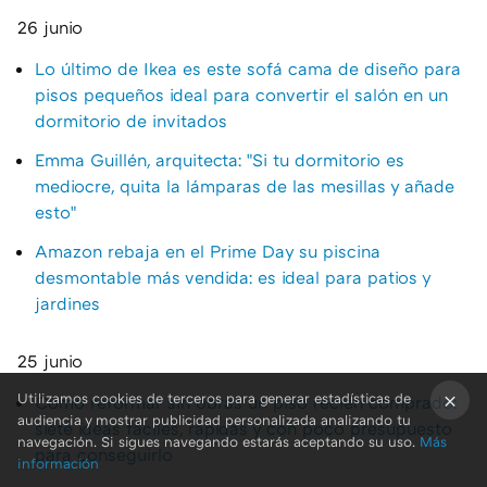
26 junio
Lo último de Ikea es este sofá cama de diseño para
pisos pequeños ideal para convertir el salón en un
dormitorio de invitados
Emma Guillén, arquitecta: "Si tu dormitorio es
mediocre, quita la lámparas de las mesillas y añade
esto"
Amazon rebaja en el Prime Day su piscina
desmontable más vendida: es ideal para patios y
jardines
25 junio
Utilizamos cookies de terceros para generar estadísticas de
Cómo reformar sin obras un piso recién comprado:
audiencia y mostrar publicidad personalizada analizando tu
siete ideas fáciles, rápidas y con poco presupuesto
×
navegación. Si sigues navegando estarás aceptando su uso.
Más
para conseguirlo
información