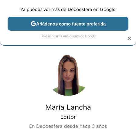
Ya puedes ver más de Decoesfera en Google
MENÚ
NUEVO
Añádenos como fuente preferida
JARDÍN Y TERRAZA
SALÓN
DORMITORIO
COCINA
Solo necesitas una cuenta de Google
×
María Lancha
Editor
En Decoesfera desde
hace 3 años