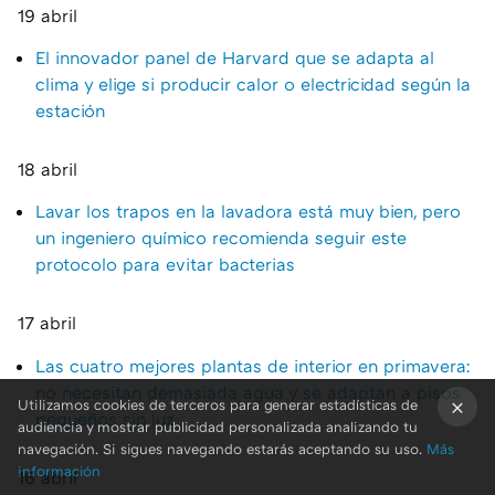
19 abril
El innovador panel de Harvard que se adapta al
clima y elige si producir calor o electricidad según la
estación
18 abril
Lavar los trapos en la lavadora está muy bien, pero
un ingeniero químico recomienda seguir este
protocolo para evitar bacterias
17 abril
Las cuatro mejores plantas de interior en primavera:
no necesitan demasiada agua y se adaptan a pisos
Utilizamos cookies de terceros para generar estadísticas de
pequeños sin luz
audiencia y mostrar publicidad personalizada analizando tu
×
navegación. Si sigues navegando estarás aceptando su uso.
Más
información
16 abril