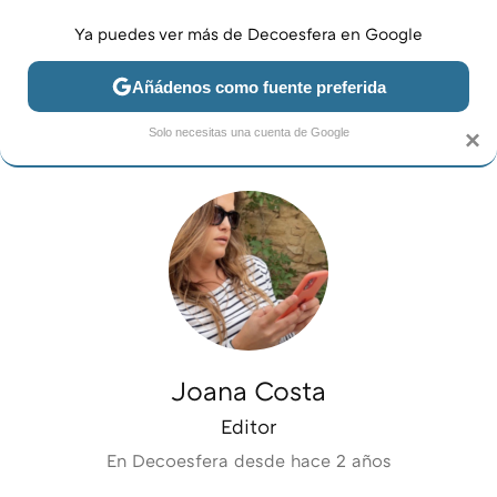
Ya puedes ver más de Decoesfera en Google
MENÚ
NUEVO
Añádenos como fuente preferida
JARDÍN Y TERRAZA
SALÓN
DORMITORIO
COCINA
Solo necesitas una cuenta de Google
×
Joana Costa
Editor
En Decoesfera desde
hace 2 años