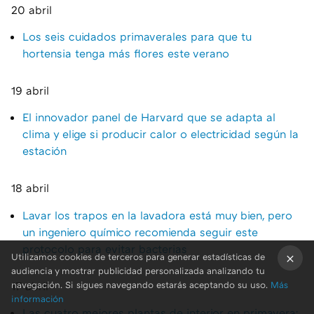
20 abril
Los seis cuidados primaverales para que tu
hortensia tenga más flores este verano
19 abril
El innovador panel de Harvard que se adapta al
clima y elige si producir calor o electricidad según la
estación
18 abril
Lavar los trapos en la lavadora está muy bien, pero
un ingeniero químico recomienda seguir este
protocolo para evitar bacterias
Utilizamos cookies de terceros para generar estadísticas de
audiencia y mostrar publicidad personalizada analizando tu
×
17 abril
navegación. Si sigues navegando estarás aceptando su uso.
Más
información
Las cuatro mejores plantas de interior en primavera: