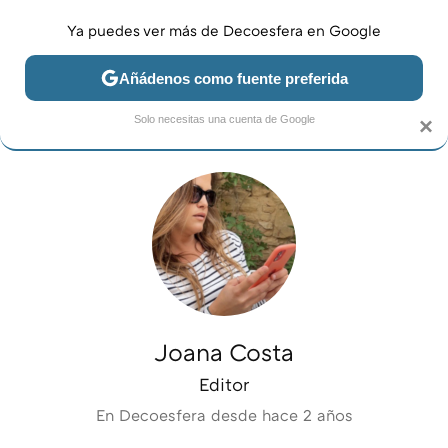
Ya puedes ver más de Decoesfera en Google
MENÚ
NUEVO
Añádenos como fuente preferida
JARDÍN Y TERRAZA
SALÓN
DORMITORIO
COCINA
Solo necesitas una cuenta de Google
×
Joana Costa
Editor
En Decoesfera desde
hace 2 años