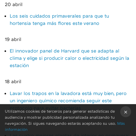
20 abril
Los seis cuidados primaverales para que tu
hortensia tenga más flores este verano
19 abril
El innovador panel de Harvard que se adapta al
clima y elige si producir calor o electricidad según la
estación
18 abril
Lavar los trapos en la lavadora está muy bien, pero
un ingeniero químico recomienda seguir este
protocolo para evitar bacterias
Utilizamos cookies de terceros para generar estadísticas de
audiencia y mostrar publicidad personalizada analizando tu
×
17 abril
navegación. Si sigues navegando estarás aceptando su uso.
Más
información
Las cuatro mejores plantas de interior en primavera: