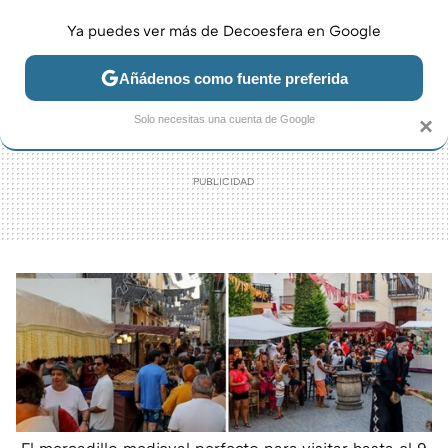
Ya puedes ver más de Decoesfera en Google
MENÚ
NUEVO
Añádenos como fuente preferida
JARDÍN Y TERRAZA
SALÓN
DORMITORIO
COCINA
Solo necesitas una cuenta de Google
×