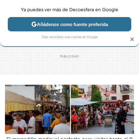
Ya puedes ver más de Decoesfera en Google
MENÚ
NUEVO
Añádenos como fuente preferida
JARDÍN Y TERRAZA
SALÓN
DORMITORIO
COCINA
Solo necesitas una cuenta de Google
×