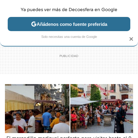
Ya puedes ver más de Decoesfera en Google
MENÚ
NUEVO
Añádenos como fuente preferida
JARDÍN Y TERRAZA
SALÓN
DORMITORIO
COCINA
Solo necesitas una cuenta de Google
×